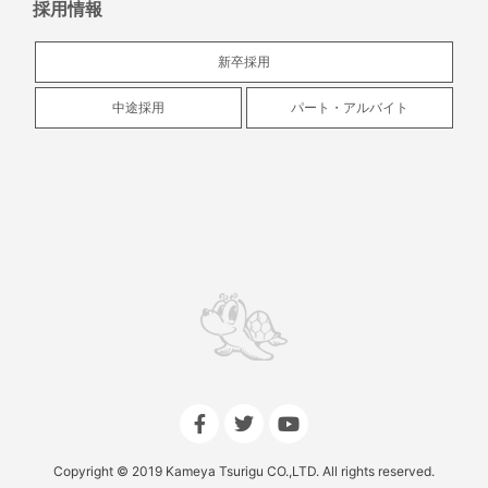
採用情報
新卒採用
中途採用
パート・アルバイト
F
T
Y
a
w
o
c
i
u
e
t
t
Copyright © 2019 Kameya Tsurigu CO.,LTD. All rights reserved.